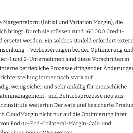
Margenreform (Initial und Variation Margin), die
ich bringt. Durch sie müssen rund 160.000 Credit-
 ersetzt werden. Ein solches Umfeld erfordert exter
ensenkung – Verbesserungen bei der Optimierung un
-Tier-1 und 2-Unternehmen sind diese Vorschriften in
s interne betriebliche Prozesse dringender Änderunge
Berichterstellung immer noch stark auf
ig, wenig sicher und sehr anfällig für menschliche
 Datenmanagement- und Betriebsprozesse neu aus.
institute weiterhin Derivate und besicherte Produ
ich CloudMargin nicht nur auf die Optimierung ihrer
z von End-to-End-Collateral-Margin-Call- und
abei einen neuen Weg weisen.