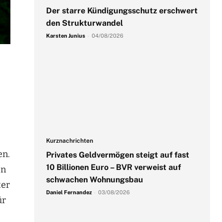
Der starre Kündigungsschutz erschwert
den Strukturwandel
Karsten Junius
-
04/08/2026
Kurznachrichten
en.
Privates Geldvermögen steigt auf fast
10 Billionen Euro – BVR verweist auf
en
schwachen Wohnungsbau
ter
Daniel Fernandez
-
03/08/2026
ür