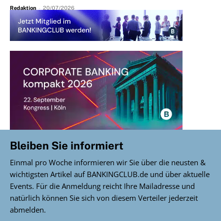
Redaktion
-
20/07/2026
Bleiben Sie informiert
Einmal pro Woche informieren wir Sie über die neusten &
wichtigsten Artikel auf BANKINGCLUB.de und über aktuelle
Events. Für die Anmeldung reicht Ihre Mailadresse und
natürlich können Sie sich von diesem Verteiler jederzeit
abmelden.