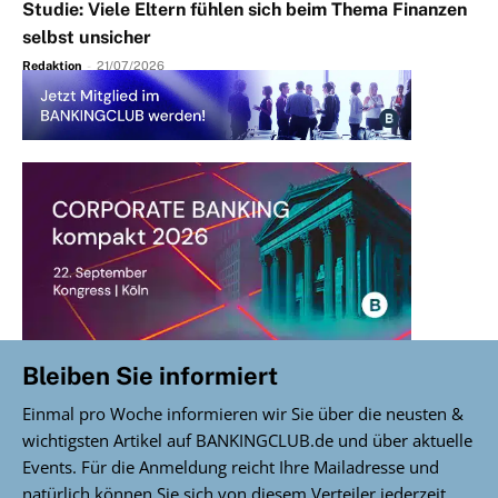
Studie: Viele Eltern fühlen sich beim Thema Finanzen
selbst unsicher
Redaktion
-
21/07/2026
Bleiben Sie informiert
Einmal pro Woche informieren wir Sie über die neusten &
wichtigsten Artikel auf BANKINGCLUB.de und über aktuelle
Events. Für die Anmeldung reicht Ihre Mailadresse und
natürlich können Sie sich von diesem Verteiler jederzeit