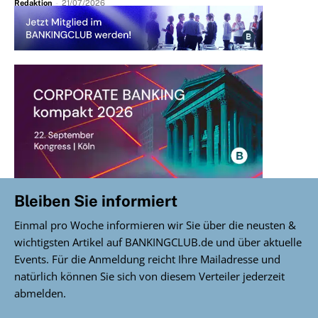
Redaktion
-
21/07/2026
Bleiben Sie informiert
Einmal pro Woche informieren wir Sie über die neusten &
wichtigsten Artikel auf BANKINGCLUB.de und über aktuelle
Events. Für die Anmeldung reicht Ihre Mailadresse und
natürlich können Sie sich von diesem Verteiler jederzeit
abmelden.