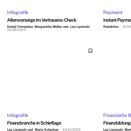
Infografik
Payment
Altersvorsorge im Vertrauens-Check
Instant Payme
Daniel Fernandez, Margaretha Müller und Lea Lipienski
-
Redaktion
-
16/0
05/08/2025
Infografik
Finanzielle 
Finanzbranche in Schieflage
Finanzbildung
Lea Lipienski und Maria Scherban
-
24/01/2025
Lea Lipienski, Ma