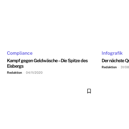
Compliance
Infografik
Kampf gegen Geldwäsche – Die Spitze des
Der nächste 
Eisbergs
Redaktion
-
31/0
Redaktion
-
04/11/2020