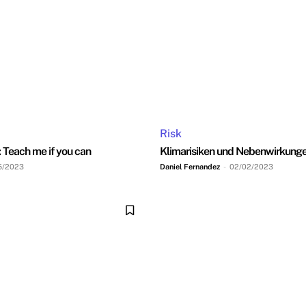
Risk
 Teach me if you can
Klimarisiken und Nebenwirkung
5/2023
Daniel Fernandez
-
02/02/2023