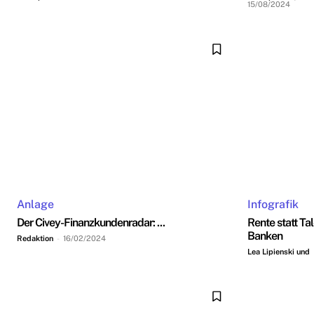
15/08/2024
Anlage
Infografik
Der Civey-Finanzkundenradar: ...
Rente statt Ta
Banken
Redaktion
-
16/02/2024
Lea Lipienski und