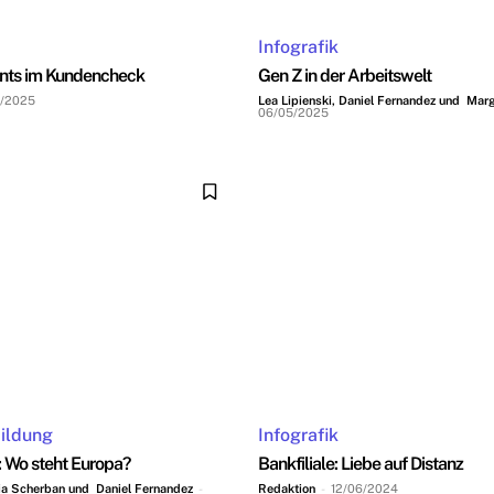
Infografik
nts im Kundencheck
Gen Z in der Arbeitswelt
5/2025
Lea Lipienski, Daniel Fernandez und Marg
06/05/2025
Bildung
Infografik
: Wo steht Europa?
Bankfiliale: Liebe auf Distanz
ria Scherban und Daniel Fernandez
-
Redaktion
-
12/06/2024