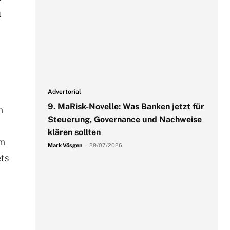
u
Advertorial
9. MaRisk-Novelle: Was Banken jetzt für
n
Steuerung, Governance und Nachweise
klären sollten
en
Mark Vösgen
-
29/07/2026
ets