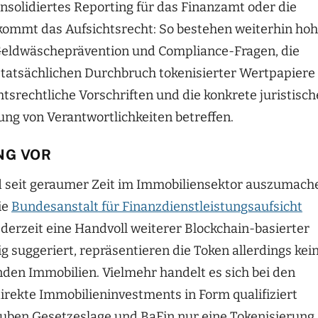
onsolidiertes Reporting für das Finanzamt oder die
kommt das Aufsichtsrecht: So bestehen weiterhin ho
Geldwäscheprävention und Compliance-Fragen, die
 tatsächlichen Durchbruch tokenisierter Wertpapiere
htsrechtliche Vorschriften und die konkrete juristisch
ung von Verantwortlichkeiten betreffen.
NG VOR
 seit geraumer Zeit im Immobiliensektor auszumach
ie
Bundesanstalt für Finanzdienstleistungsaufsicht
 derzeit eine Handvoll weiterer Blockchain-basierter
 suggeriert, repräsentieren die Token allerdings kei
den Immobilien. Vielmehr handelt es sich bei den
irekte Immobilieninvestments in Form qualifiziert
auben Gesetzeslage und BaFin nur eine Tokenisierung