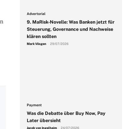
Advertorial
en
9. MaRisk-Novelle: Was Banken jetzt für
Steuerung, Governance und Nachweise
klären sollten
Mark Vösgen
-
29/07/2026
Payment
Was die Debatte über Buy Now, Pay
Later übersieht
Jacob von Ingelheim
-
24/07/2026