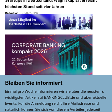
Startups in Deutschland: Wagniskapital erreicht
höchsten Stand seit vier Jahren
Redaktion
-
20/07/2026
Bleiben Sie informiert
Einmal pro Woche informieren wir Sie über die neusten &
wichtigsten Artikel auf BANKINGCLUB.de und über aktuelle
Events. Für die Anmeldung reicht Ihre Mailadresse und
natürlich können Sie sich von diesem Verteiler jederzeit