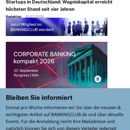
Startups in Deutschland: Wagniskapital erreicht
höchsten Stand seit vier Jahren
Redaktion
-
20/07/2026
Bleiben Sie informiert
Einmal pro Woche informieren wir Sie über die neusten &
wichtigsten Artikel auf BANKINGCLUB.de und über aktuelle
Events. Für die Anmeldung reicht Ihre Mailadresse und
natürlich können Sie sich von diesem Verteiler jederzeit