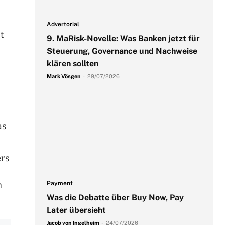
Advertorial
t
9. MaRisk-Novelle: Was Banken jetzt für
Steuerung, Governance und Nachweise
klären sollten
Mark Vösgen
-
29/07/2026
as
ers
Payment
h
Was die Debatte über Buy Now, Pay
Later übersieht
Jacob von Ingelheim
-
24/07/2026