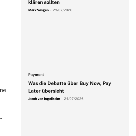
klären sollten
Mark Vösgen
-
29/07/2026
Payment
Was die Debatte über Buy Now, Pay
nne
Later übersieht
Jacob von Ingelheim
-
24/07/2026
.