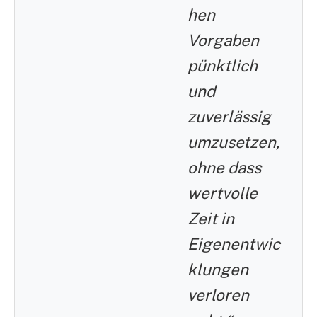
hen
Vorgaben
pünktlich
und
zuverlässig
umzusetzen,
ohne dass
wertvolle
Zeit in
Eigenentwic
klungen
verloren