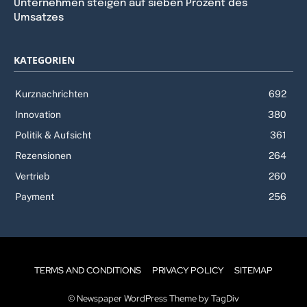
Unternehmen steigen auf sieben Prozent des
Umsatzes
KATEGORIEN
Kurznachrichten
692
Innovation
380
Politik & Aufsicht
361
Rezensionen
264
Vertrieb
260
Payment
256
TERMS AND CONDITIONS
PRIVACY POLICY
SITEMAP
© Newspaper WordPress Theme by TagDiv