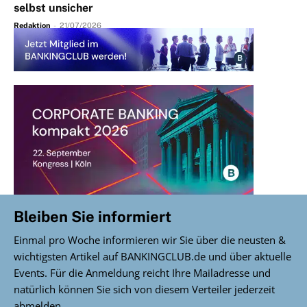
selbst unsicher
Redaktion
-
21/07/2026
Bleiben Sie informiert
Einmal pro Woche informieren wir Sie über die neusten &
wichtigsten Artikel auf BANKINGCLUB.de und über aktuelle
Events. Für die Anmeldung reicht Ihre Mailadresse und
natürlich können Sie sich von diesem Verteiler jederzeit
abmelden.