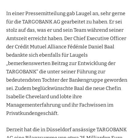
In einer Pressemitteilung gab Laugel an, sehr gerne
für die TARGOBANK AG gearbeitet zu haben. Er sei
stolz auf das, was er und sein Team während seiner
Amtszeit erreicht haben. Der Chief Executive Officer
der Crédit Mutuel Alliance Fédérale Daniel Baal
bedankte sich ebenfalls für Laugels
„bemerkenswerten Beitrag zur Entwicklung der
TARGOBANK“ die unter seiner Führung zur
bedeutendsten Tochter der Bankengruppe geworden
sei. Zudem beglückwünschte Baal die neue Chefin
Isabelle Chevelard und lobte ihre
Managementerfahrung und ihr Fachwissen im
Privatkundengeschäft.
Derzeit hat die in Düsseldorf ansässige TARGOBANK
AG eine Bilanzsumme von etwa 25 Milliarden Euro