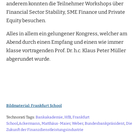
anderem konnten die Teilnehmer Workshops über
Financial Sector Stability, SME Finance und Private
Equity besuchen.
Alles in allem ein gelungener Kongress, welcher am
Abend durch einen Empfang und einen wie immer
klasse vortragenden Prof. Dr. h.c. Klaus Peter Müller
abgerundet wurde.
Bildmaterial: Frankfurt School
Technorati Tags:
Bankakademie
,
HfB
,
Frankfurt
School
,
Ackermann
,
Matthäus-Maier
,
Weber
,
Bundesbankpräsident
,
Die
Zukunft der Finanzdienstleistungsindustrie