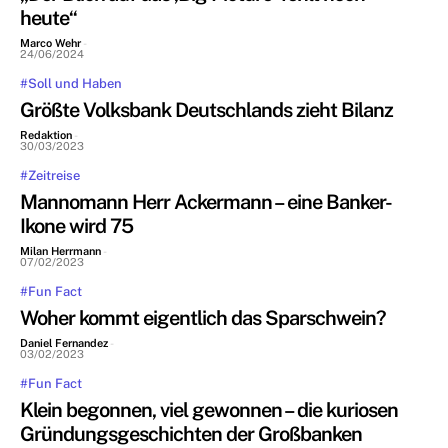
heute“
Marco Wehr
-
24/06/2024
#Soll und Haben
Größte Volksbank Deutschlands zieht Bilanz
Redaktion
-
30/03/2023
#Zeitreise
Mannomann Herr Ackermann – eine Banker-
Ikone wird 75
Milan Herrmann
-
07/02/2023
#Fun Fact
Woher kommt eigentlich das Sparschwein?
Daniel Fernandez
-
03/02/2023
#Fun Fact
Klein begonnen, viel gewonnen – die kuriosen
Gründungsgeschichten der Großbanken