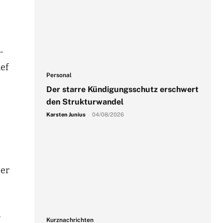
-
ef
Personal
Der starre Kündigungsschutz erschwert
den Strukturwandel
Karsten Junius
-
04/08/2026
t
ter
n
Kurznachrichten