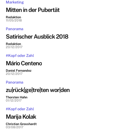
Marketing
Mitten in der Pubertät
Redaktion
-
11/05/2018
Panorama
Satirischer Ausblick 2018
Redaktion
-
20/12/2017
#Kopf oder Zahl
Mário Centeno
Daniel Fernandez
-
20/12/2017
Panorama
zu|rück|ge|tre|ten wor|den
Thorsten Hahn
-
01/12/2017
#Kopf oder Zahl
Marija Kolak
Christian Grosshardt
-
03/08/2017