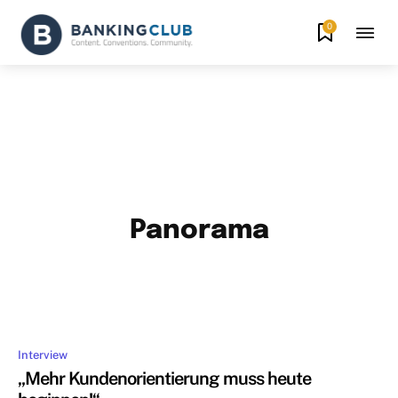
0
Panorama
#
ADVERTORIAL
ALTERNATIVE GESCHÄFTSMODELLE
BANKBER
MEHR
Interview
„Mehr Kundenorientierung muss heute