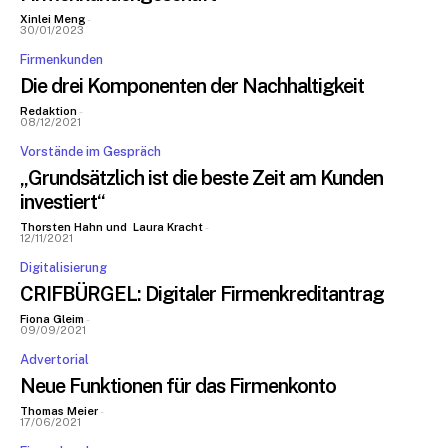
Xinlei Meng
-
30/01/2023
Firmenkunden
Die drei Komponenten der Nachhaltigkeit
Redaktion
-
08/12/2021
Vorstände im Gespräch
„Grundsätzlich ist die beste Zeit am Kunden
Bleiben Sie informiert
investiert“
Thorsten Hahn
und
Laura Kracht
-
Einmal pro Woche informieren wir Sie über die neusten & wichtigsten
12/11/2021
Artikel auf BANKINGCLUB.de und über aktuelle Events. Für die
Digitalisierung
Anmeldung reicht Ihre Mailadresse und natürlich können Sie sich von
CRIFBÜRGEL: Digitaler Firmenkreditantrag
diesem Verteiler jederzeit abmelden.
Fiona Gleim
-
[sibwp_form id=1]
09/09/2021
Advertorial
Neue Funktionen für das Firmenkonto
Thomas Meier
-
17/06/2021