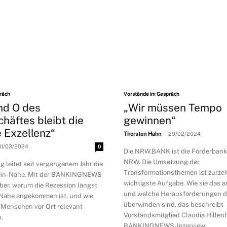
räch
Vorstände im Gespräch
nd O des
„Wir müssen Tempo
häftes bleibt die
gewinnen“
e Exzellenz“
-
Thorsten Hahn
29/02/2024
11/03/2024
0
Die NRW.BANK ist die Förderban
NRW. Die Umsetzung der
g leitet seit vergangenem Jahr die
Transformationsthemen ist zurzeit
ein-Nahe. Mit der BANKINGNEWS
wichtigste Aufgabe. Wie sie das a
über, warum die Rezession längst
und welche Herausforderungen d
-Nahe angekommen ist, und wie
überwinden sind, das beschreibt
 Menschen vor Ort relevant
Vorstandsmitglied Claudia Hillen
.
BANKINGNEWS-Interview.