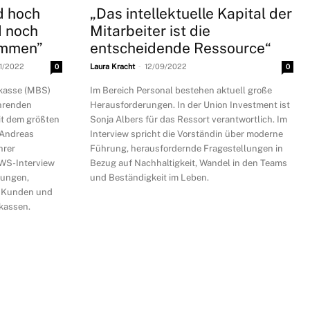
d hoch
„Das intellektuelle Kapital der
d noch
Mitarbeiter ist die
ommen”
entscheidende Ressource“
-
11/2022
0
Laura Kracht
12/09/2022
0
rkasse (MBS)
Im Bereich Personal bestehen aktuell große
ührenden
Herausforderungen. In der Union Investment ist
it dem größten
Sonja Albers für das Ressort verantwortlich. Im
 Andreas
Interview spricht die Vorständin über moderne
hrer
Führung, herausfordernde Fragestellungen in
WS-Interview
Bezug auf Nachhaltigkeit, Wandel in den Teams
hungen,
und Beständigkeit im Leben.
r Kunden und
kassen.