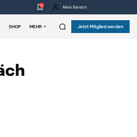
0
Mein Bereich
NEWSLETTER
Jetzt Mitglied werden
E
SHOP
MEHR
äch
EF
BANKINGCLUB-RADAR