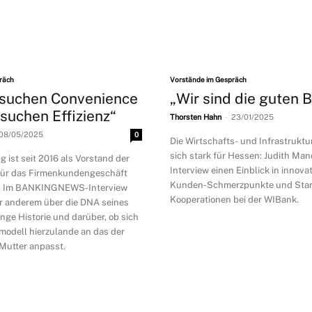
räch
Vorstände im Gespräch
suchen Convenience
„Wir sind die guten 
 suchen Effizienz“
-
Thorsten Hahn
23/01/2025
08/05/2025
0
Die Wirtschafts- und Infrastrukt
sich stark für Hessen: Judith Ma
 ist seit 2016 als Vorstand der
Interview einen Einblick in innovat
r das Firmenkundengeschäft
Kunden-Schmerzpunkte und Star
h. Im BANKINGNEWS-Interview
Kooperationen bei der WIBank.
er anderem über die DNA seines
lange Historie und darüber, ob sich
odell hierzulande an das der
Mutter anpasst.