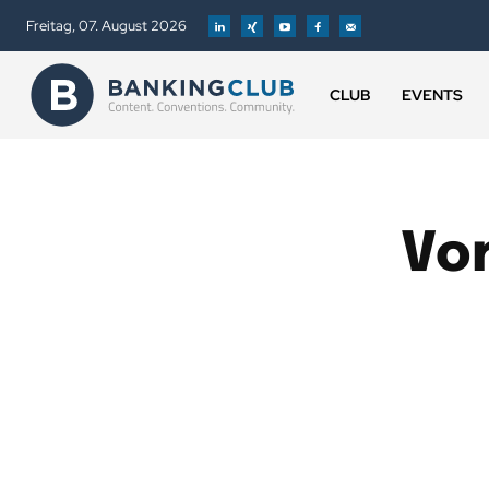
Freitag, 07. August 2026
CLUB
EVENTS
Vo
#
ADVERTORIAL
ALT