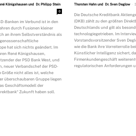
-
ené Königshausen und Dr. Philipp Stein
Thorsten Hahn und Dr. Sven Deglow
0
Die Deutsche Kreditbank Aktieng
(DKB) zählt zu den größten Direk
SD-Banken im Verbund ist in den
Deutschlands und gilt als besond
ahren durch Fusionen kleiner
technologiegetrieben. Im Intervie
h an ihrem Selbstverständnis als
Vorstandsvorsitzender Sven Deglo
 genossenschaftliche
wie die Bank ihre Vorreiterrolle b
pe hat sich nichts geändert. Im
Künstlicher Intelligenz sichert, d
ären René Königshausen,
Firmenkundengeschäft weiterentw
itzender der PSD Bank West, und
regulatorischen Anforderungen 
ein, neuer Verbandschef der PSD-
Größe nicht alles ist, welche
ner überschaubaren Gruppe liegen
as Geschäftsmodell der
rektbank“ Zukunft haben soll.