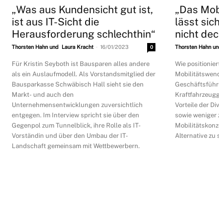
„Was aus Kundensicht gut ist,
„Das Mob
ist aus IT-Sicht die
lässt si
Herausforderung schlechthin“
nicht de
-
Thorsten Hahn und Laura Kracht
16/01/2023
0
Thorsten Hahn un
Für Kristin Seyboth ist Bausparen alles andere
Wie positionier
als ein Auslaufmodell. Als Vorstandsmitglied der
Mobilitätswen
Bausparkasse Schwäbisch Hall sieht sie den
Geschäftsführ
Markt- und auch den
Kraftfahrzeugg
Unternehmensentwicklungen zuversichtlich
Vorteile der Di
entgegen. Im Interview spricht sie über den
sowie weniger 
Gegenpol zum Tunnelblick, ihre Rolle als IT-
Mobilitätskonz
Vorständin und über den Umbau der IT-
Alternative zu 
Landschaft gemeinsam mit Wettbewerbern.