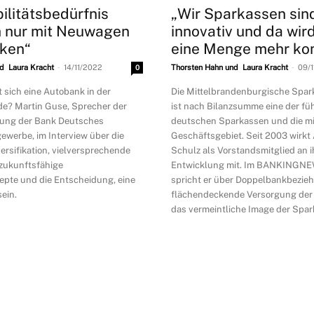
ilitätsbedürfnis
„Wir Sparkassen sin
ch nur mit Neuwagen
innovativ und da wir
cken“
eine Menge mehr k
-
-
d Laura Kracht
14/11/2022
0
Thorsten Hahn und Laura Kracht
09/
t sich eine Autobank in der
Die Mittelbrandenburgische Spa
de? Martin Guse, Sprecher der
ist nach Bilanzsumme eine der f
ung der Bank Deutsches
deutschen Sparkassen und die m
ewerbe, im Interview über die
Geschäftsgebiet. Seit 2003 wirkt
versifikation, vielversprechende
Schulz als Vorstandsmitglied an i
zukunftsfähige
Entwicklung mit. Im BANKINGNE
epte und die Entscheidung, eine
spricht er über Doppelbankbezie
sein.
flächendeckende Versorgung de
das vermeintliche Image der Spar