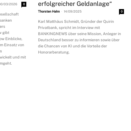
erfolgreicher Geldanlage“
30/03/2026
0
-
Thorsten Hahn
14/09/2025
0
esellschaft
tbanken
Karl Matthäus Schmidt, Gründer der Quirin
ers
Privatbank, spricht im Interview mit
w gibt
BANKINGNEWS über seine Mission, Anleger in
w Einblicke,
Deutschland besser zu informieren sowie über
eim Einsatz von
die Chancen von KI und die Vorteile der
as
Honorarberatung.
ickelt und mit
umgeht.