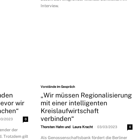
Interview.
Vorstände im Gespräch
unden
„Wir müssen Regionalisierung
evor wir
mit einer intelligenten
achen“
Kreislaufwirtschaft
verbinden“
03/2023
0
-
Thorsten Hahn und Laura Kracht
03/03/2023
0
zender der
. Trotzdem gilt
Als Genossenschaftsbank fördert die Berliner