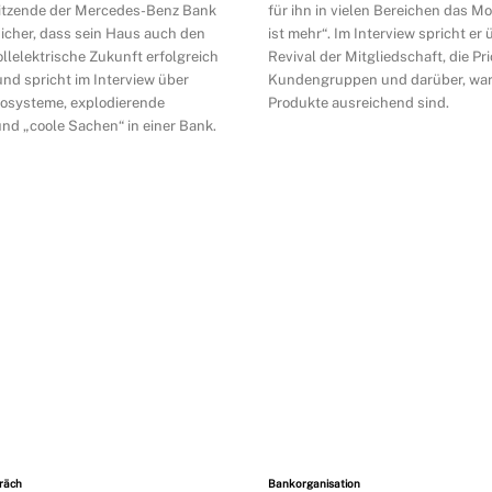
itzende der Mercedes-Benz Bank
für ihn in vielen Bereichen das M
 sicher, dass sein Haus auch den
ist mehr“. Im Interview spricht er
vollelektrische Zukunft erfolgreich
Revival der Mitgliedschaft, die Priorisierung von
und spricht im Interview über
Kundengruppen und darüber, wa
kosysteme, explodierende
Produkte ausreichend sind.
nd „coole Sachen“ in einer Bank.
räch
Bankorganisation