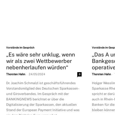
Vorstände im Gespräch
Vorstände im Gesp
„Es wäre sehr unklug, wenn
„Das A u
wir als zwei Wettbewerber
Bankgesc
nebenherlaufen würden“
operativ
-
-
Thorsten Hahn
24/05/2024
0
Thorsten Hahn
Dr. Joachim Schmalzl ist geschäftsführendes
Holger Wesslin
Vorstandsmitglied des Deutschen Sparkassen-
Sparkasse Rh
und Giroverbandes. Im Gespräch mit der
spricht er dar
BANKINGNEWS berichtet er über die
auch in Rhein
Digitalisierung der Sparkassen, den aktuellen
Banken für die
Stand der European Payment Initiative und was
bleiben können