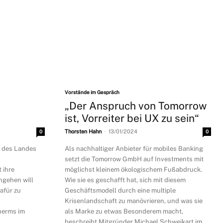
Vorstände im Gespräch
„Der Anspruch von Tomorrow
ist, Vorreiter bei UX zu sein“
-
0
Thorsten Hahn
13/01/2024
0
k des Landes
Als nachhaltiger Anbieter für mobiles Banking
setzt die Tomorrow GmbH auf Investments mit
 ihre
möglichst kleinem ökologischem Fußabdruck.
ngehen will
Wie sie es geschafft hat, sich mit diesem
afür zu
Geschäftsmodell durch eine multiple
Krisenlandschaft zu manövrieren, und was sie
herms im
als Marke zu etwas Besonderem macht,
beschreibt Mitgründer Michael Schweikart im