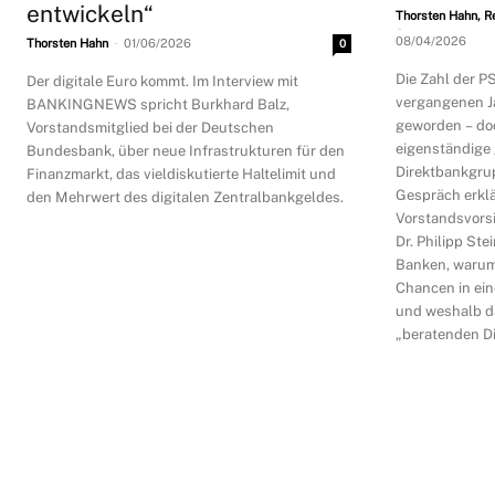
entwickeln“
Thorsten Hahn, R
-
-
08/04/2026
Thorsten Hahn
01/06/2026
0
Die Zahl der P
Der digitale Euro kommt. Im Interview mit
vergangenen J
BANKINGNEWS spricht Burkhard Balz,
geworden – doc
Vorstandsmitglied bei der Deutschen
eigenständige
Bundesbank, über neue Infrastrukturen für den
Direktbankgrup
Finanzmarkt, das vieldiskutierte Haltelimit und
Gespräch erkl
den Mehrwert des digitalen Zentralbankgeldes.
Vorstandsvors
Dr. Philipp St
Banken, warum 
Chancen in ei
und weshalb d
„beratenden Di