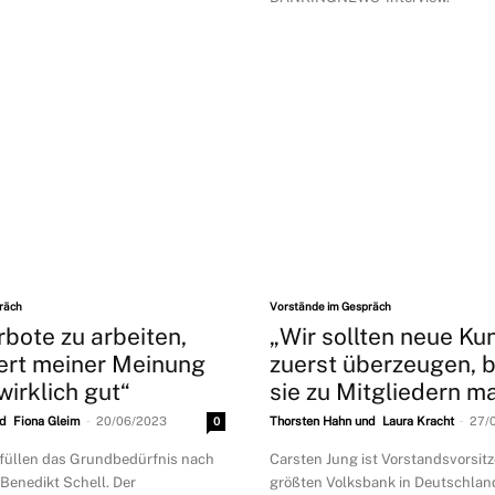
räch
Vorstände im Gespräch
bote zu arbeiten,
„Wir sollten neue K
iert meiner Meinung
zuerst überzeugen, b
wirklich gut“
sie zu Mitgliedern m
-
-
d Fiona Gleim
20/06/2023
0
Thorsten Hahn und Laura Kracht
27/
füllen das Grundbedürfnis nach
Carsten Jung ist Vorstandsvorsit
 Benedikt Schell. Der
größten Volksbank in Deutschland