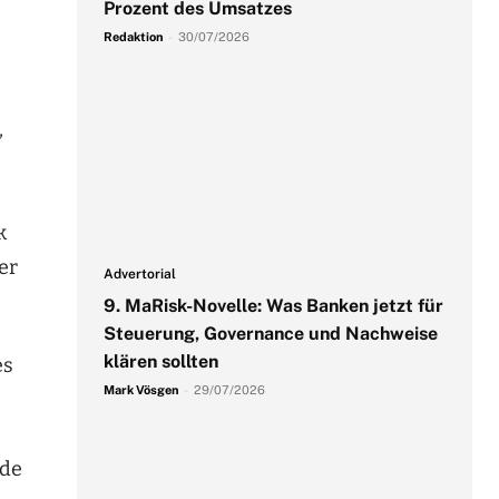
Prozent des Umsatzes
Redaktion
-
30/07/2026
,
k
er
Advertorial
9. MaRisk-Novelle: Was Banken jetzt für
Steuerung, Governance und Nachweise
klären sollten
es
Mark Vösgen
-
29/07/2026
nde