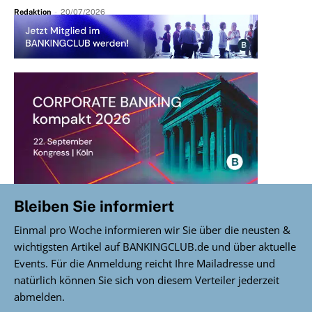
Redaktion
-
20/07/2026
Bleiben Sie informiert
Einmal pro Woche informieren wir Sie über die neusten &
wichtigsten Artikel auf BANKINGCLUB.de und über aktuelle
Events. Für die Anmeldung reicht Ihre Mailadresse und
natürlich können Sie sich von diesem Verteiler jederzeit
abmelden.