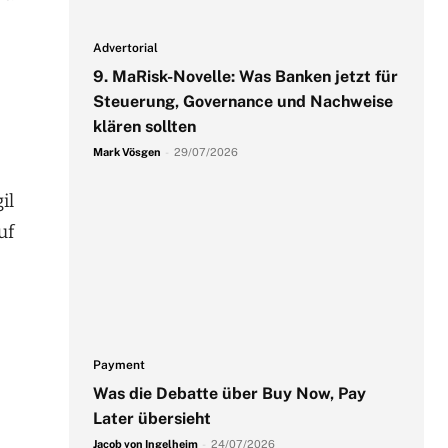
Advertorial
9. MaRisk-Novelle: Was Banken jetzt für
Steuerung, Governance und Nachweise
klären sollten
Mark Vösgen
-
29/07/2026
il
uf
e
Payment
Was die Debatte über Buy Now, Pay
Later übersieht
Jacob von Ingelheim
-
24/07/2026