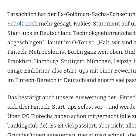
Tatsächlich hat der Ex-Goldman-Sachs-Banker und
Scholz
noch mehr gesagt. Kukies‘ Statement auf u
Start-ups in Deutschland Technologieführerschaft
abgeschlagen?“ lautet im O-Ton so: „Halt, wir sind 
Fintech-Metropolen ist Berlin ganz weit oben. Un
Frankfurt, Hamburg, Stuttgart, München, Leipzig,
einige Einhörner, also Start-ups mit einer Bewertu
im Fintech-Bereich in Deutschland enorm viel pass
Das bestätigt auch unsere Auswertung der „Finte
sich drei Fintech-Start-ups selbst vor – und werd
Über 120 Fintechs haben schon mitgemacht (alle z
bankingclub.de). Es ist viel passiert, aber nicht al
Gründer/innen genauer an, merkt man schnell, di