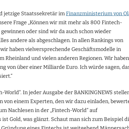
 jetzige Staatssekretär im
Finanzministerium von Ol
nsere Frage „Können wir mit mehr als 800 Fintech-
 gewinnen oder sind wir da auch schon wieder
alles andere als abgeschlagen. In allen Rankings von
d wir haben vielversprechende Geschäftsmodelle in
 im Rheinland und vielen anderen Regionen. Wir haben
ng von über einer Milliarde Euro. Ich würde sagen, da
iert.“
ch-World“. In jeder Ausgabe der BANKINGNEWS stelle
en von einem Experten, den wir dazu einladen, bewerte
um Nachlesen in der „Fintech-World“ auf
les ist Gold, was glänzt. Schaut man sich zum Beispiel d
e Gründung eines Fintechs ist weitgehend Männersac