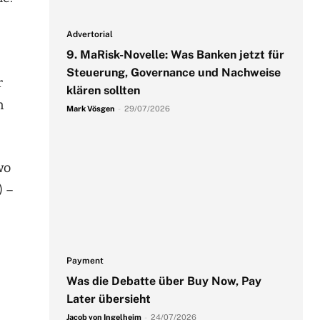
Advertorial
9. MaRisk-Novelle: Was Banken jetzt für
Steuerung, Governance und Nachweise
r
klären sollten
n
Mark Vösgen
-
29/07/2026
wo
) –
Payment
Was die Debatte über Buy Now, Pay
Later übersieht
Jacob von Ingelheim
-
24/07/2026