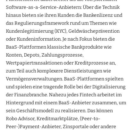
Software-as-a-Service-Anbietern: Über die Technik
hinaus bieten sie ihren Kunden die Bankenlizenz und
das Regulierungsframework rund um Themen wie
Kundenlegitimierung (KYC), Geldwäscheprävention
oder Kundeninformation. Je nach Fokus bieten die
BaaS-Plattformen klassische Bankprodukte wie
Konten, Depots, Zahlungsprozesse,
Wertpapiertransaktionen oder Kreditprozesse an,
zum Teil auch komplexere Dienstleistungen wie
Vermögensverwaltungen. BaaS-Plattformen spielten
und spielen eine tragende Rolle bei der Digitalisierung
der Finanzbranche. Nahezu jedes Fintech arbeitet im
Hintergrund mit einem BaaS-Anbieter zusammen, um
sein Geschäftsmodell zu realisieren. Das können
Robo Advisor, Kreditmarktplätze, (Peer-to-
Peer-)Payment-Anbieter, Zinsportale oder andere