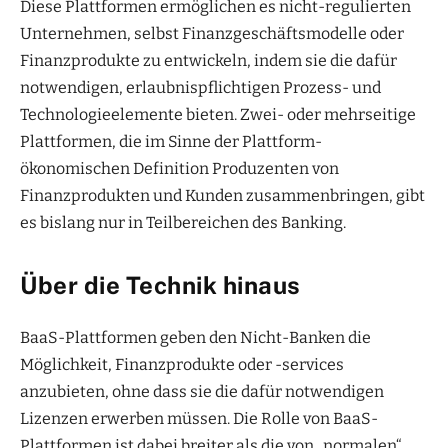
Diese Plattformen ermöglichen es nicht-regulierten
Unternehmen, selbst Finanzgeschäftsmodelle oder
Finanzprodukte zu entwickeln, indem sie die dafür
notwendigen, erlaubnispflichtigen Prozess- und
Technologieelemente bieten. Zwei- oder mehrseitige
Plattformen, die im Sinne der Plattform-
ökonomischen Definition Produzenten von
Finanzprodukten und Kunden zusammenbringen, gibt
es bislang nur in Teilbereichen des Banking.
Über die Technik hinaus
BaaS-Plattformen geben den Nicht-Banken die
Möglichkeit, Finanzprodukte oder -services
anzubieten, ohne dass sie die dafür notwendigen
Lizenzen erwerben müssen. Die Rolle von BaaS-
Plattformen ist dabei breiter als die von „normalen“