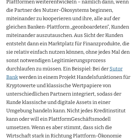
Plattformen weiterentwickeln – nämlich dann, wenn
die Partner des Nutzer-Ökosystems beginnen,
miteinander zu kooperieren und ihre, alle auf der
gleichen Banken-Plattform „geonboardeten“, Kunden
miteinander auszutauschen. Aus Sicht der Kunden
entsteht dann ein Marktplatz für Finanzprodukte, die
sie relativ einfach nutzen können, ohne jedes Mal den
sonst notwendigen Legitimierungsprozess
durchlaufen zu müssen. Ein Beispiel: Bei der
Sutor
Bank
werden in einem Projekt Handelsfunktionen für
Kryptowerte und klassische Wertpapiere von
unterschiedlichen Partnern integriert, sodass der
Kunde klassische und digitale Assets in einer
Umgebung handeln kann. Nicht jedes Kreditinstitut
kann oder will ein PlattformGeschäftsmodell
umsetzen. Wenn es aber stimmt, dass sich die
Wirtschaft stark in Richtung Plattform-Ökonomie