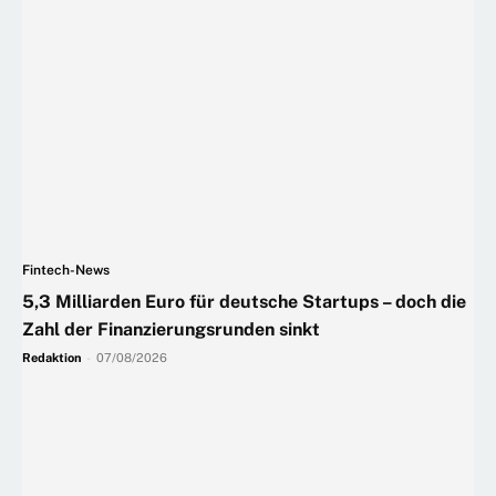
Fintech-News
5,3 Milliarden Euro für deutsche Startups – doch die
Zahl der Finanzierungsrunden sinkt
Redaktion
-
07/08/2026