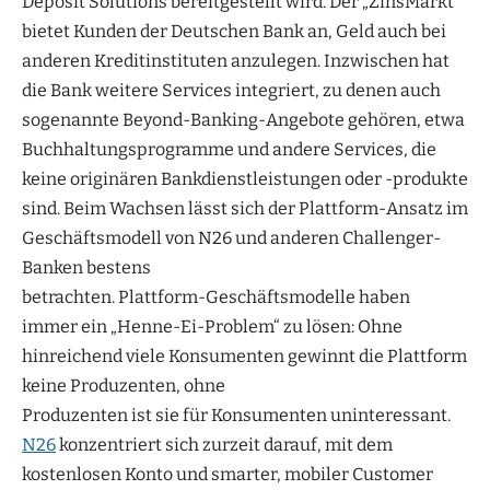
Deposit Solutions bereitgestellt wird. Der „ZinsMarkt“
bietet Kunden der Deutschen Bank an, Geld auch bei
anderen Kreditinstituten anzulegen. Inzwischen hat
die Bank weitere Services integriert, zu denen auch
sogenannte Beyond-Banking-Angebote gehören, etwa
Buchhaltungsprogramme und andere Services, die
keine originären Bankdienstleistungen oder -produkte
sind. Beim Wachsen lässt sich der Plattform-Ansatz im
Geschäftsmodell von N26 und anderen Challenger-
Banken bestens
betrachten. Plattform-Geschäftsmodelle haben
immer ein „Henne-Ei-Problem“ zu lösen: Ohne
hinreichend viele Konsumenten gewinnt die Plattform
keine Produzenten, ohne
Produzenten ist sie für Konsumenten uninteressant.
N26
konzentriert sich zurzeit darauf, mit dem
kostenlosen Konto und smarter, mobiler Customer