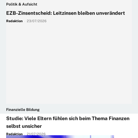
Politik & Aufsicht
EZB-Zinsentscheid: Leitzinsen bleiben unverändert
Redaktion
-
23/07/2026
Finanzielle Bildung
Studie: Viele Eltern fühlen sich beim Thema Finanzen
selbst unsicher
Redaktion
-
21/07/2026