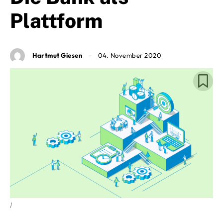
Plattform
Hartmut Giesen
04. November 2020
|