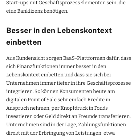
Start-ups mit GeschäftsprozessElementen sein, die
eine Banklizenz benötigen.
Besser in den Lebenskontext
einbetten
Aus Kundensicht sorgen BaaS-Plattformen dafür, dass
sich Finanzfunktionen immer besser in den
Lebenskontext einbetten und dass sie sich bei
Unternehmen immer tiefer in ihre Geschäftsprozesse
integrieren. So können Konsumenten heute am
digitalen Point of Sale sehr einfach Kredite in
Anspruch nehmen, per Knopfdruck in Fonds
investieren oder Geld direkt an Freunde transferieren.
Unternehmen sind in der Lage, Zahlungsfunktionen
direkt mit der Erbringung von Leistungen, etwa