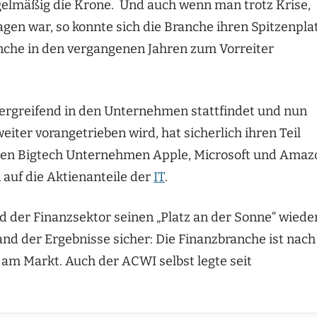
gelmäßig die Krone.
Und auch wenn man trotz
Krise,
gen war, so konnte sich die Branche ihren Spitzenpla
anche
in den
vergangenen
Jahren zum Vorreiter
rgreifend in den Unternehmen stattfindet und nun
weiter
vorangetrieben
wird, hat sicherlich ihr
en Teil
ßen
Bigtech
Unternehmen Apple, Microsoft und Amaz
n
auf die
Aktienanteile der
IT
.
nd der Finanzsektor seinen „Platz an der Sonne“ wiede
and der Ergebnisse sicher: Die Finanzbranche ist nach
 am Markt. Auch der ACWI selbst legte seit