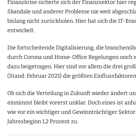
Finanzkrise
sicherte sich der
Finanzs
ektor
hier re
Skandale und anderer Probleme nie weit abgeschla
bislang nicht zurückholen. Hier hat sich die IT-Br
entwickelt
.
Die fortscheitende Digitalisierung
,
die branchenübe
durch Corona und Home-Office Regelungen
noch 
dazu
beigetragen
.
Hier sind vor allem die drei gro
(Stand: Februar 2021) die größten Einflussfaktore
Ob sich die Verteilung in Zukunft wieder ändert u
einnimmt bleibt vorerst unklar. Doch eines ist anh
wie vor ein wichtiger und Gewinnträchtiger Sektor
Jahresbeginn 1,2 Prozent zu.