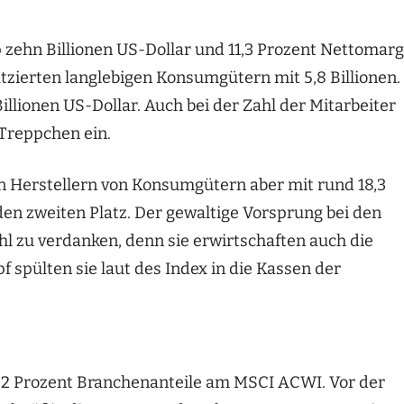
 zehn Billionen US-Dollar
und 11,3 Prozent Nettomar
tzierten
langlebigen Konsumgütern
mit 5,8 Billionen
.
illionen
US-Dollar.
Auch bei der Zahl der Mitarbeiter
Treppchen ein.
en Herstellern von Konsumgütern aber m
it rund 18,3
den zweiten Platz.
Der gewaltige Vorsprung bei den
hl
zu verdanken, denn
sie
erwirtschaften auch die
pf
s
pülten
sie laut des Index in
die
Kassen der
13,2 Prozent Branchenanteile am MSCI ACWI
.
Vor der