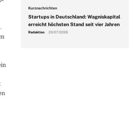
Kurznachrichten
Startups in Deutschland: Wagniskapital
erreicht höchsten Stand seit vier Jahren
.
Redaktion
-
20/07/2026
im
ein
t
en