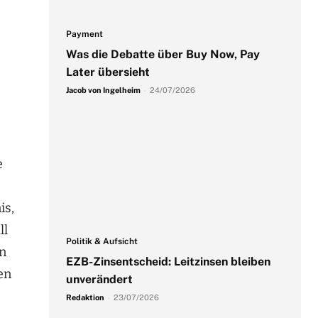
Payment
Was die Debatte über Buy Now, Pay
Later übersieht
Jacob von Ingelheim
-
24/07/2026
e
is,
ll
Politik & Aufsicht
en
EZB-Zinsentscheid: Leitzinsen bleiben
en
unverändert
Redaktion
-
23/07/2026