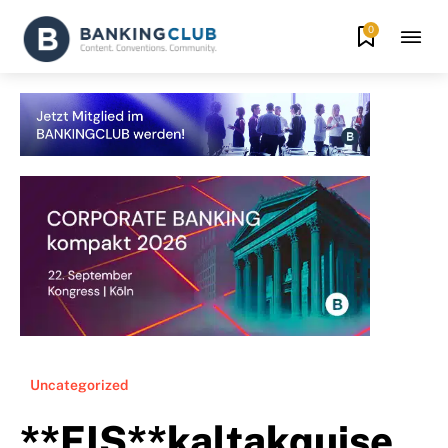
0
Uncategorized
**EIS**kaltakquise