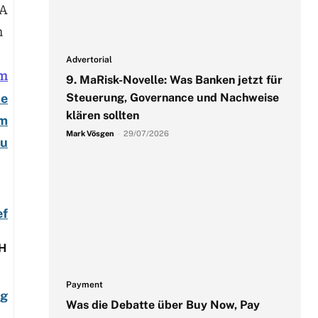
SA
m
Advertorial
om
9. MaRisk-Novelle: Was Banken jetzt für
de
Steuerung, Governance und Nachweise
klären sollten
om
Mark Vösgen
-
29/07/2026
eu
ef
H
Payment
ng
Was die Debatte über Buy Now, Pay