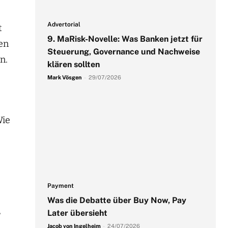
Advertorial
t
9. MaRisk-Novelle: Was Banken jetzt für
en
Steuerung, Governance und Nachweise
n.
klären sollten
Mark Vösgen
-
29/07/2026
Wie
Payment
Was die Debatte über Buy Now, Pay
Later übersieht
r
Jacob von Ingelheim
-
24/07/2026