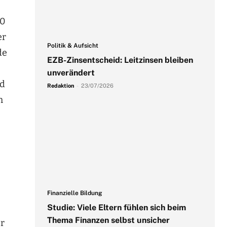
00
er
Politik & Aufsicht
de
EZB-Zinsentscheid: Leitzinsen bleiben
unverändert
nd
Redaktion
-
23/07/2026
m
Finanzielle Bildung
Studie: Viele Eltern fühlen sich beim
Thema Finanzen selbst unsicher
er