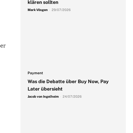
klären sollten
Mark Vösgen
-
29/07/2026
ber
Payment
Was die Debatte über Buy Now, Pay
Later übersieht
Jacob von Ingelheim
-
24/07/2026