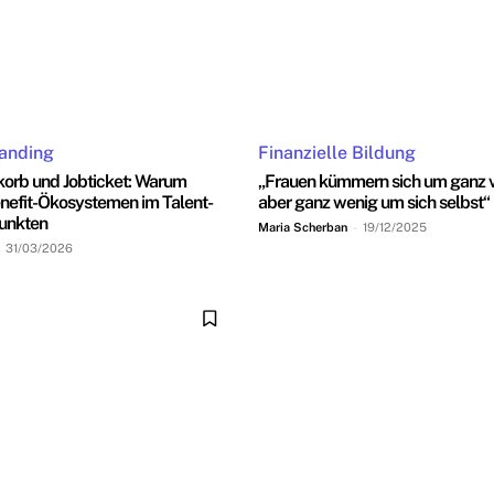
anding
Finanzielle Bildung
korb und Jobticket: Warum
„Frauen kümmern sich um ganz vi
nefit-Ökosystemen im Talent-
aber ganz wenig um sich selbst“
unkten
Maria Scherban
-
19/12/2025
31/03/2026