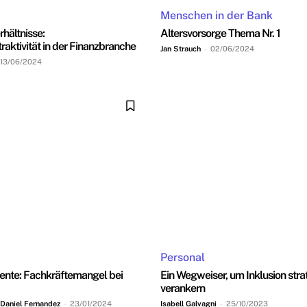
Menschen in der Bank
hältnisse:
Altersvorsorge Thema Nr. 1
raktivität in der Finanzbranche
Jan Strauch
-
02/06/2024
13/06/2024
Personal
lente: Fachkräftemangel bei
Ein Wegweiser, um Inklusion stra
verankern
 Daniel Fernandez
-
23/01/2024
Isabell Galvagni
-
25/10/2023