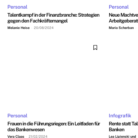
Personal
Personal
Talentkampf in der Finanzbranche: Strategien
Neue Machtver
gegen den Fachkräftemangel
Arbeitgeberatt
Melanie Heise
-
20/08/2024
Maria Scherban
-
Personal
Infografik
Frauen in die Führungsriegen: Ein Leitfaden für
Rente statt Ta
das Bankenwesen
Banken
Vera Claas
-
21/02/2024
Lea Lipienski und