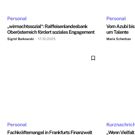
Personal
Personal
„wirmachtssozial“: Raiffeisenlandesbank
Vom Azubi bis
Oberösterreich fördert soziales Engagement
um Talente
Sigrid Burkowski
-
17/12/2025
Maria Scherban
-
Personal
Kurznachric
Fachkräftemangel in Frankfurts Finanzwelt
„Wenn Vielfal