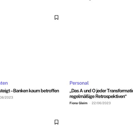
hten
Personal
teigt – Banken kaum betroffen
„Das A und O jeder Transformati
regelmäßige Retrospektiven“
08/2023
Fiona Gleim
-
22/06/2023