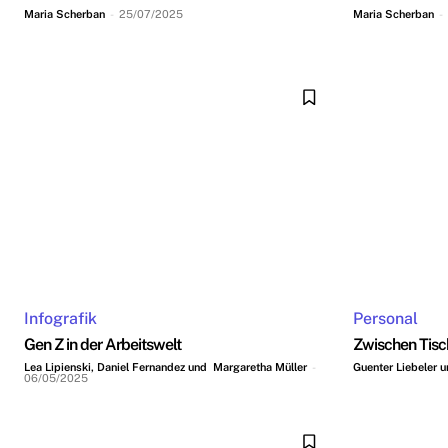
Maria Scherban
-
25/07/2025
Maria Scherban
-
Infografik
Personal
Gen Z in der Arbeitswelt
Zwischen Tisc
Lea Lipienski, Daniel Fernandez und Margaretha Müller
-
Guenter Liebeler 
06/05/2025