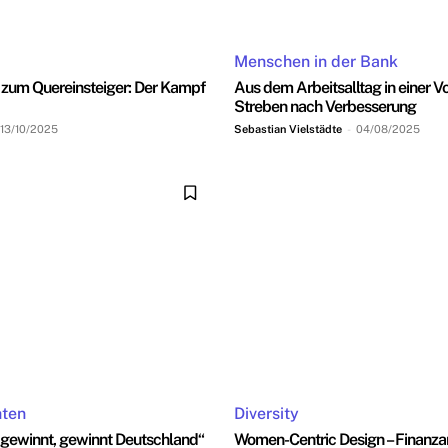
Menschen in der Bank
 zum Quereinsteiger: Der Kampf
Aus dem Arbeitsalltag in einer V
Streben nach Verbesserung
13/10/2025
Sebastian Vielstädte
-
04/08/2025
hten
Diversity
t gewinnt, gewinnt Deutschland“
Women-Centric Design – Finanza