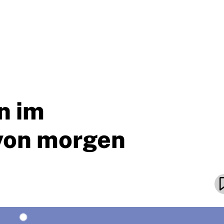
n im
von morgen