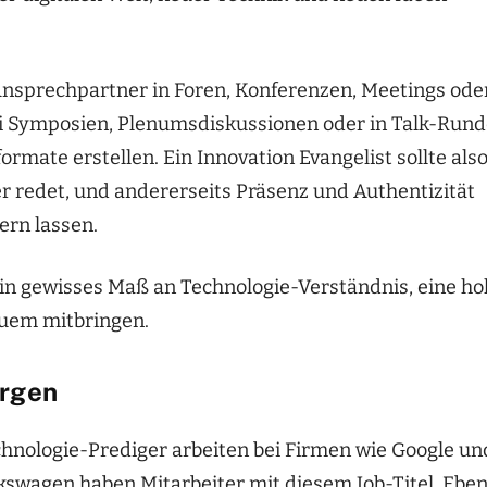
 Ansprechpartner in Foren, Konferenzen, Meetings ode
ei Symposien, Plenumsdiskussionen oder in Talk-Run
rmate erstellen. Ein Innovation Evangelist sollte als
er redet, und andererseits Präsenz und Authentizität
ern lassen.
ein gewisses Maß an Technologie-Verständnis, eine h
euem mitbringen.
orgen
chnologie-Prediger arbeiten bei Firmen wie Google un
swagen haben Mitarbeiter mit diesem Job-Titel. Ebe