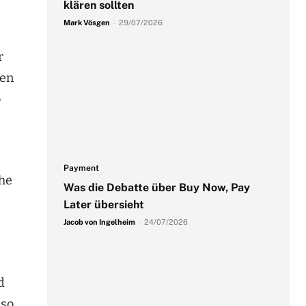
klären sollten
Mark Vösgen
-
29/07/2026
r
den
o
Payment
ohe
Was die Debatte über Buy Now, Pay
Later übersieht
Jacob von Ingelheim
-
24/07/2026
d
nso