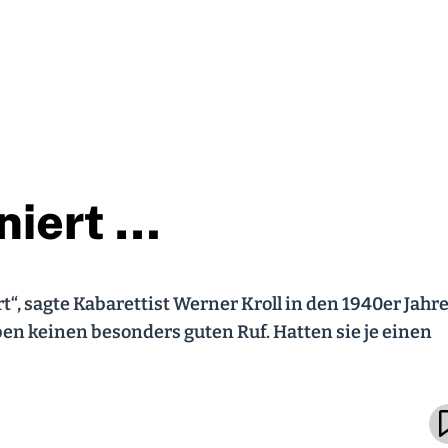
iniert …
ert“, sagte Kabarettist Werner Kroll in den 1940er Jahr
en keinen besonders guten Ruf. Hatten sie je einen