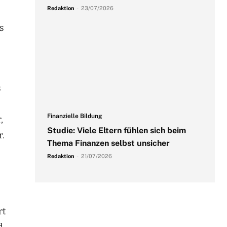
Redaktion
-
23/07/2026
s
s
Finanzielle Bildung
,
Studie: Viele Eltern fühlen sich beim
r.
Thema Finanzen selbst unsicher
Redaktion
-
21/07/2026
rt
d