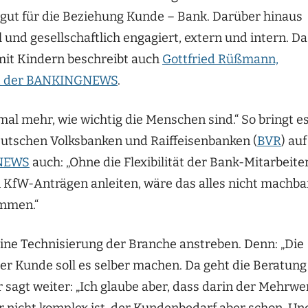
gut für die Beziehung Kunde – Bank. Darüber hinaus
und gesellschaftlich engagiert, extern und intern. Da
mit Kindern beschreibt auch
Gottfried Rüßmann,
mit der BANKINGNEWS
.
nmal mehr, wie wichtig die Menschen sind.“ So bringt e
eutschen Volksbanken und Raiffeisenbanken (
BVR
) auf
GNEWS
auch: „Ohne die Flexibilität der Bank-Mitarbeiter
 KfW-Anträgen anleiten, wäre das alles nicht machba
ommen.“
reine Technisierung der Branche anstreben. Denn: „Die
der Kunde soll es selber machen. Da geht die Beratung
 sagt weiter: „Ich glaube aber, dass darin der Mehrwe
ar nicht komplex ist, der Kundenbedarf aber schon. Un