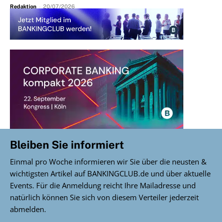
Redaktion
-
20/07/2026
Bleiben Sie informiert
Einmal pro Woche informieren wir Sie über die neusten &
wichtigsten Artikel auf BANKINGCLUB.de und über aktuelle
Events. Für die Anmeldung reicht Ihre Mailadresse und
natürlich können Sie sich von diesem Verteiler jederzeit
abmelden.