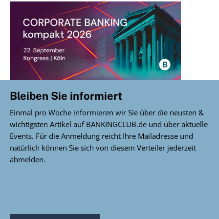
Bleiben Sie informiert
Einmal pro Woche informieren wir Sie über die neusten &
wichtigsten Artikel auf BANKINGCLUB.de und über aktuelle
Events. Für die Anmeldung reicht Ihre Mailadresse und
natürlich können Sie sich von diesem Verteiler jederzeit
abmelden.