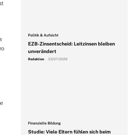
ht
Politik & Aufsicht
s
EZB-Zinsentscheid: Leitzinsen bleiben
wo
unverändert
Redaktion
-
23/07/2026
te
Finanzielle Bildung
Studie: Viele Eltern fühlen sich beim