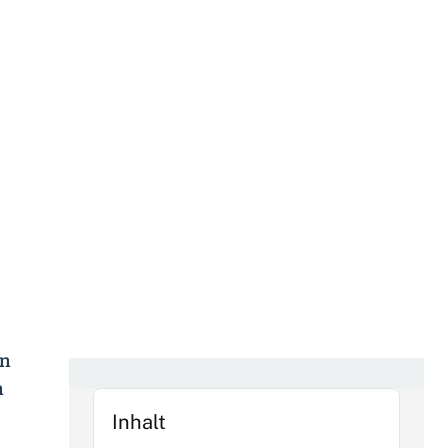
in
n
Inhalt