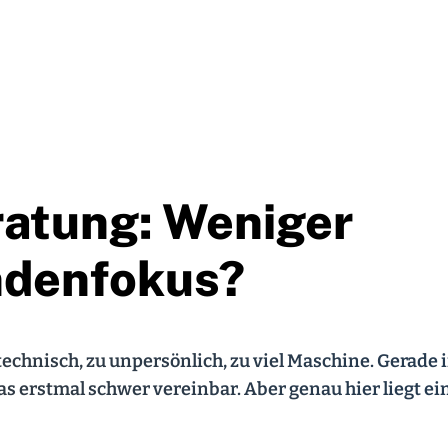
ratung: Weniger
ndenfokus?
 technisch, zu unpersönlich, zu viel Maschine. Gerade 
as erstmal schwer vereinbar. Aber genau hier liegt ei