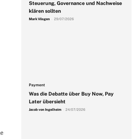
Steuerung, Governance und Nachweise
klären sollten
Mark Vösgen
-
29/07/2026
Payment
Was die Debatte über Buy Now, Pay
Later übersieht
Jacob von Ingelheim
-
24/07/2026
me