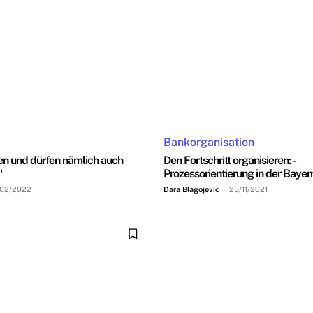
Bankorganisation
en und dürfen nämlich auch
Den Fortschritt organisieren: ­
“
Prozessorientierung in der Baye
/02/2022
Dara Blagojevic
-
25/11/2021