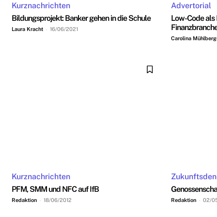
Kurznachrichten
Advertorial
Bildungsprojekt: Banker gehen in die Schule
Low-Code als D
Finanzbranch
Laura Kracht
-
16/06/2021
Carolina Mühlberg
Kurznachrichten
Zukunftsde
PFM, SMM und NFC auf IfB
Genossenschaf
Redaktion
-
18/06/2012
Redaktion
-
02/0