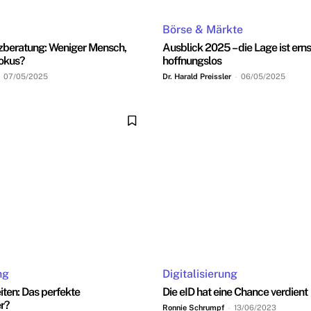
Börse & Märkte
nzberatung: Weniger Mensch,
Ausblick 2025 – die Lage ist erns
okus?
hoffnungslos
07/05/2025
Dr. Harald Preissler
-
06/05/2025
ng
Digitalisierung
ten: Das perfekte
Die eID hat eine Chance verdient
r?
Ronnie Schrumpf
-
13/06/2023