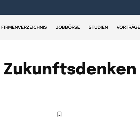
FIRMENVERZEICHNIS
JOBBÖRSE
STUDIEN
VORTRÄG
Zukunftsdenken
BLOCKCHAIN
CLOUD
OPEN FINANCE
ZUKUNFTSDENKEN