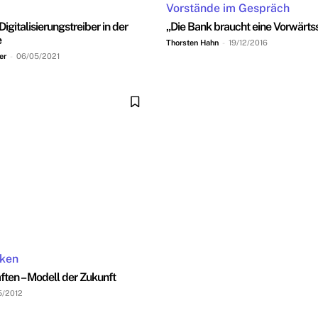
Vorstände im Gespräch
igitalisierungstreiber in der
„Die Bank braucht eine Vorwärtss
e
Thorsten Hahn
-
19/12/2016
er
-
06/05/2021
nken
ten – Modell der Zukunft
5/2012