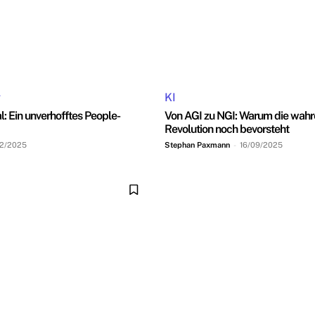
g
KI
l: Ein unverhofftes People-
Von AGI zu NGI: Warum die wahr
Revolution noch bevorsteht
12/2025
Stephan Paxmann
-
16/09/2025