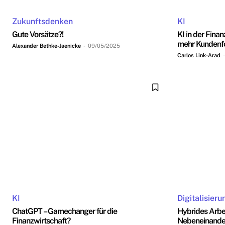
Zukunftsdenken
KI
Gute Vorsätze?!
KI in der Fina
mehr Kundenf
Alexander Bethke-Jaenicke
-
09/05/2025
Carlos Link-Arad
-
KI
Digitalisieru
ChatGPT – Gamechanger für die
Hybrides Arbei
Finanzwirtschaft?
Nebeneinande