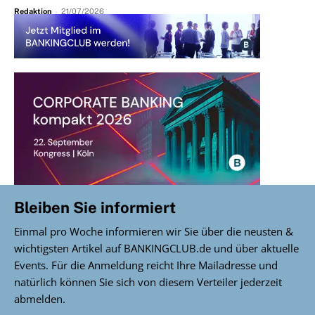
Redaktion
-
21/07/2026
Bleiben Sie informiert
Einmal pro Woche informieren wir Sie über die neusten &
wichtigsten Artikel auf BANKINGCLUB.de und über aktuelle
Events. Für die Anmeldung reicht Ihre Mailadresse und
natürlich können Sie sich von diesem Verteiler jederzeit
abmelden.