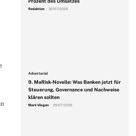
Prozent des Umsatzes
Redaktion
-
30/07/2026
e
Advertorial
9. MaRisk-Novelle: Was Banken jetzt für
Steuerung, Governance und Nachweise
klären sollten
in
Mark Vösgen
-
29/07/2026