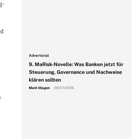
g-
nd
Advertorial
9. MaRisk-Novelle: Was Banken jetzt für
Steuerung, Governance und Nachweise
klären sollten
Mark Vösgen
-
29/07/2026
s