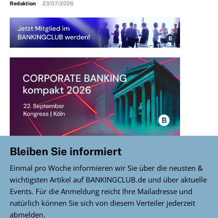
Redaktion
-
23/07/2026
Bleiben Sie informiert
Einmal pro Woche informieren wir Sie über die neusten &
wichtigsten Artikel auf BANKINGCLUB.de und über aktuelle
Events. Für die Anmeldung reicht Ihre Mailadresse und
natürlich können Sie sich von diesem Verteiler jederzeit
abmelden.