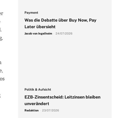
er
Payment
Was die Debatte über Buy Now, Pay
e
Later übersieht
.
Jacob von Ingelheim
-
24/07/2026
g,
n
e,
los
Politik & Aufsicht
g
EZB-Zinsentscheid: Leitzinsen bleiben
unverändert
Redaktion
-
23/07/2026