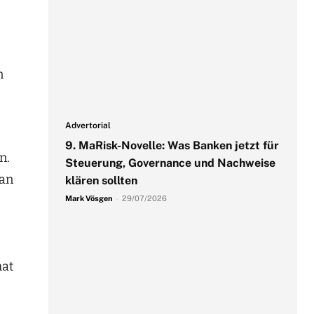
n
Advertorial
9. MaRisk-Novelle: Was Banken jetzt für
n.
Steuerung, Governance und Nachweise
man
klären sollten
Mark Vösgen
-
29/07/2026
.
hat