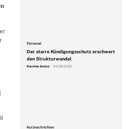
en
er
r
Personal
Der starre Kündigungsschutz erschwert
den Strukturwandel
Karsten Junius
-
04/08/2026
g
il
Kurznachrichten