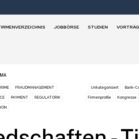
FIRMENVERZEICHNIS
JOBBÖRSE
STUDIEN
VORTRÄG
EMA
RIME
FRAUDMANAGEMENT
Unkategorisiert
Bank-Co
NCE
PAYMENT
REGULATORIK
Firmenprofile
Kongresse
SION
edschaften - Ti