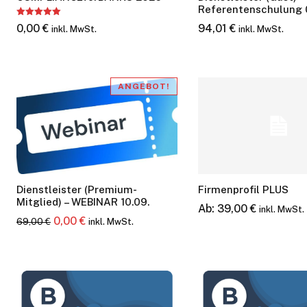
Referentenschulung 
0,00
€
94,01
€
inkl. MwSt.
inkl. MwSt.
ANGEBOT!
Dienstleister (Premium-
Firmenprofil PLUS
Mitglied) – WEBINAR 10.09.
Ab:
39,00
€
inkl. MwSt.
Ursprünglicher
Aktueller
0,00
€
69,00
€
inkl. MwSt.
Preis
Preis
war:
ist:
69,00 €
0,00 €.