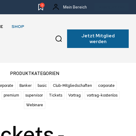
0
Mein Bereich
NEWSLETTER
E
SHOP
Jetzt Mitglied
werden
PRODUKTKATEGORIEN
rporate
Banker
basic
Club-Mitgliedschaften
corporate
premium
supervisor
Tickets
Vortrag
vortrag-kostenlos
Webinare
ckets -