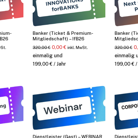
mium-
Banker (Ticket & Premium-
Banker (T
fB26
Mitgliedschaft) – IfB26
Mitglieds
er
ler
Ursprünglicher
Aktueller
U
0,00
€
0
320,00
€
320,00
€
wSt.
inkl. MwSt.
rmiert
Preis
Preis
Pr
einmalig und
einmalig 
[sibwp_form id=1
war:
ist:
w
199,00
€
/ Jahr
199,00
€
/
er die neusten & wichtigsten Artikel auf
.
320,00 €
0,00 €.
3
nts. Für die Anmeldung reicht Ihre
ch von diesem Verteiler jederzeit abmelden.
Dienstleister (Gast) – WEBINAR
Dienstlei