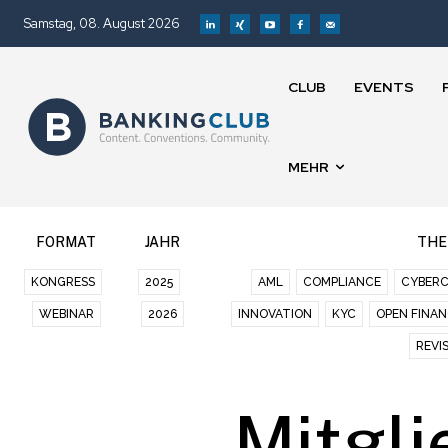
Samstag, 08. August 2026
CLUB
EVENTS
MEHR
FORMAT
JAHR
TH
KONGRESS
2025
AML
COMPLIANCE
CYBERC
WEBINAR
2026
INNOVATION
KYC
OPEN FINA
REVI
Mitgli