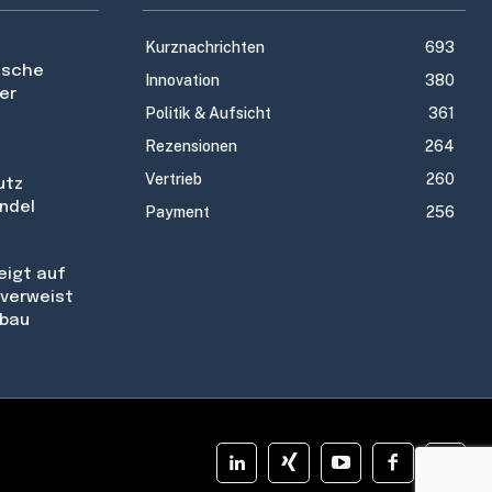
Kurznachrichten
693
utsche
Innovation
380
er
Politik & Aufsicht
361
Rezensionen
264
Vertrieb
260
utz
ndel
Payment
256
eigt auf
R verweist
bau