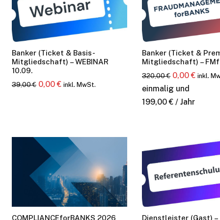
Banker (Ticket & Basis-
Banker (Ticket & Pre
Mitgliedschaft) – WEBINAR
Mitgliedschaft) – FM
10.09.
Ursprünglich
Aktuel
0,00
€
320,00
€
inkl. M
Bleiben Sie info
Ursprünglicher
Aktueller
0,00
€
39,00
€
inkl. MwSt.
Preis
Preis
einmalig und
Preis
Preis
war:
ist:
199,00
€
/ Jahr
Einmal pro Woche informieren wir Sie üb
war:
ist:
320,00 €
0,00 €
BANKINGCLUB.de und über aktuelle Eve
39,00 €
0,00 €.
Mailadresse und natürlich können Sie si
COMPLIANCEforBANKS 2026
Dienstleister (Gast) –