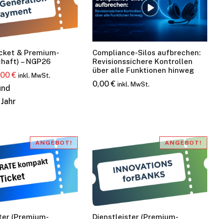
icket & Premium-
Compliance-Silos aufbrechen:
chaft) – NGP26
Revisionssichere Kontrollen
über alle Funktionen hinweg
rsprünglicher
Aktueller
,00
€
inkl. MwSt.
0,00
€
inkl. MwSt.
eis
Preis
und
]
ar:
ist:
 Jahr
20,00 €
0,00 €.
ANGEBOT!
ANGEBOT!
ster (Premium-
Dienstleister (Premium-