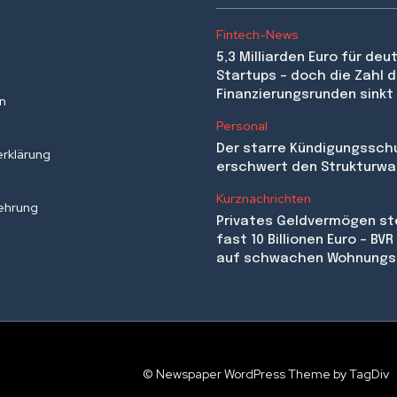
Fintech-News
5,3 Milliarden Euro für de
Startups – doch die Zahl d
Finanzierungsrunden sinkt
en
Personal
Der starre Kündigungssch
rklärung
erschwert den Strukturwa
Kurznachrichten
ehrung
Privates Geldvermögen st
fast 10 Billionen Euro – BV
auf schwachen Wohnungs
© Newspaper WordPress Theme by TagDiv