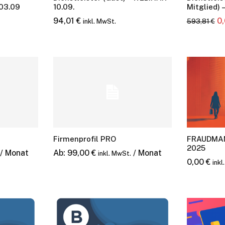
03.09
10.09.
Mitglied)
Ur
94,01
€
0
593,81
€
inkl. MwSt.
Pr
wa
59
Firmenprofil PRO
FRAUDMA
2025
/ Monat
Ab:
99,00
€
/ Monat
inkl. MwSt.
0,00
€
inkl