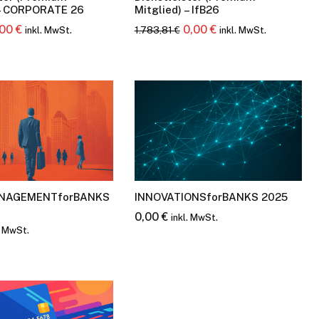
 – CORPORATE 26
Mitglied) – IfB26
sprünglicher
Aktueller
Ursprünglicher
Aktueller
,00
€
0,00
€
1.783,81
€
inkl. MwSt.
inkl. MwSt.
eis
Preis
Preis
Preis
r:
ist:
war:
ist:
3,81 €
0,00 €.
1.783,81 €
0,00 €.
NAGEMENTforBANKS
INNOVATIONSforBANKS 2025
0,00
€
inkl. MwSt.
. MwSt.