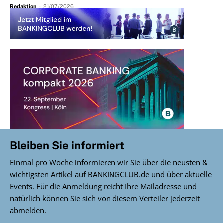
Redaktion
-
21/07/2026
Bleiben Sie informiert
Einmal pro Woche informieren wir Sie über die neusten &
wichtigsten Artikel auf BANKINGCLUB.de und über aktuelle
Events. Für die Anmeldung reicht Ihre Mailadresse und
natürlich können Sie sich von diesem Verteiler jederzeit
abmelden.