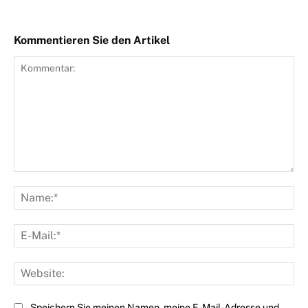
Kommentieren Sie den Artikel
Kommentar:
Na
E-
Mai
Web
Speichern Sie meinen Namen, meine E-Mail-Adresse und