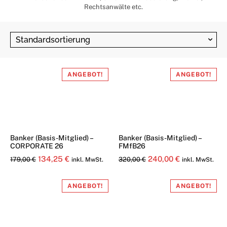
Rechtsanwälte etc.
ANGEBOT!
ANGEBOT!
Banker (Basis-Mitglied) –
Banker (Basis-Mitglied) –
CORPORATE 26
FMfB26
Ursprünglicher
Aktueller
Ursprünglicher
Aktueller
134,25
€
240,00
€
179,00
€
320,00
€
inkl. MwSt.
inkl. MwSt.
Preis
Preis
Preis
Preis
war:
ist:
war:
ist:
ANGEBOT!
ANGEBOT!
179,00 €
134,25 €.
320,00 €
240,00 €.