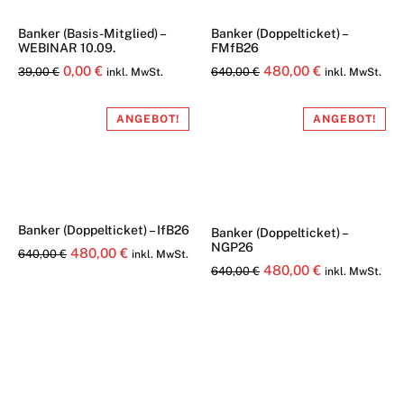
Banker (Basis-Mitglied) –
Banker (Doppelticket) –
WEBINAR 10.09.
FMfB26
Ursprünglicher
Aktueller
Ursprünglicher
Aktueller
0,00
€
480,00
€
39,00
€
640,00
€
inkl. MwSt.
inkl. MwSt.
Preis
Preis
Preis
Preis
war:
ist:
war:
ist:
ANGEBOT!
ANGEBOT!
39,00 €
0,00 €.
640,00 €
480,00 €.
Banker (Doppelticket) – IfB26
Banker (Doppelticket) –
NGP26
Ursprünglicher
Aktueller
480,00
€
640,00
€
inkl. MwSt.
Ursprünglicher
Aktueller
480,00
€
640,00
€
inkl. MwSt.
Preis
Preis
Preis
Preis
war:
ist:
war:
ist:
640,00 €
480,00 €.
640,00 €
480,00 €.