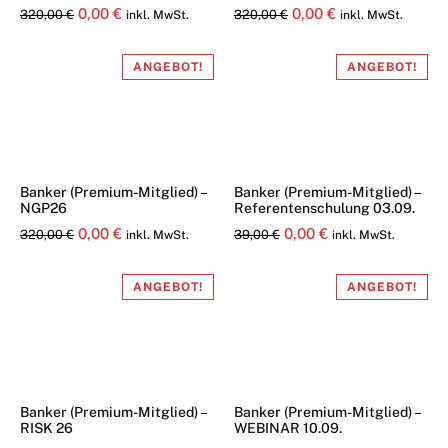
Ursprünglicher
Aktueller
Ursprünglicher
Aktueller
0,00
€
0,00
€
320,00
€
320,00
€
inkl. MwSt.
inkl. MwSt.
Preis
Preis
Preis
Preis
war:
ist:
war:
ist:
ANGEBOT!
ANGEBOT!
320,00 €
0,00 €.
320,00 €
0,00 €.
Banker (Premium-Mitglied) –
Banker (Premium-Mitglied) –
NGP26
Referentenschulung 03.09.
Ursprünglicher
Aktueller
Ursprünglicher
Aktueller
0,00
€
0,00
€
320,00
€
39,00
€
inkl. MwSt.
inkl. MwSt.
Preis
Preis
Preis
Preis
war:
ist:
war:
ist:
ANGEBOT!
ANGEBOT!
320,00 €
0,00 €.
39,00 €
0,00 €.
Banker (Premium-Mitglied) –
Banker (Premium-Mitglied) –
RISK 26
WEBINAR 10.09.