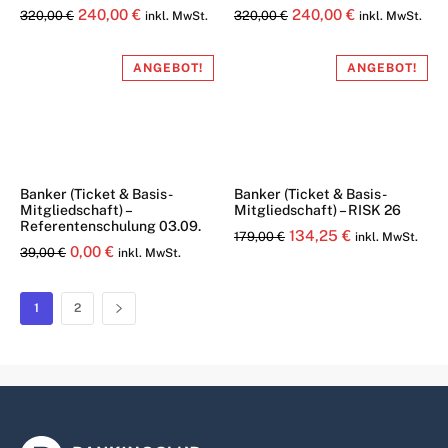
Ursprünglicher
Aktueller
Ursprünglicher
Aktueller
240,00
€
240,00
€
320,00
€
320,00
€
inkl. MwSt.
inkl. MwSt.
Preis
Preis
Preis
Preis
war:
ist:
war:
ist:
ANGEBOT!
ANGEBOT!
320,00 €
240,00 €.
320,00 €
240,00 €.
Banker (Ticket & Basis-
Banker (Ticket & Basis-
Mitgliedschaft) –
Mitgliedschaft) – RISK 26
Referentenschulung 03.09.
Ursprünglicher
Aktueller
134,25
€
179,00
€
inkl. MwSt.
Ursprünglicher
Aktueller
0,00
€
39,00
€
inkl. MwSt.
Preis
Preis
Preis
Preis
war:
ist:
war:
ist:
1
2
179,00 €
134,25 €.
39,00 €
0,00 €.