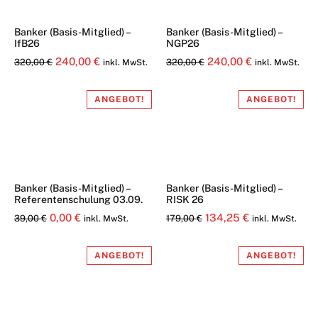
Banker (Basis-Mitglied) –
Banker (Basis-Mitglied) –
IfB26
NGP26
Ursprünglicher
Aktueller
Ursprünglicher
Aktueller
240,00
€
240,00
€
320,00
€
320,00
€
inkl. MwSt.
inkl. MwSt.
Preis
Preis
Preis
Preis
war:
ist:
war:
ist:
ANGEBOT!
ANGEBOT!
320,00 €
240,00 €.
320,00 €
240,00 €.
Banker (Basis-Mitglied) –
Banker (Basis-Mitglied) –
Referentenschulung 03.09.
RISK 26
Ursprünglicher
Aktueller
Ursprünglicher
Aktueller
0,00
€
134,25
€
39,00
€
179,00
€
inkl. MwSt.
inkl. MwSt.
Preis
Preis
Preis
Preis
war:
ist:
war:
ist:
ANGEBOT!
ANGEBOT!
39,00 €
0,00 €.
179,00 €
134,25 €.