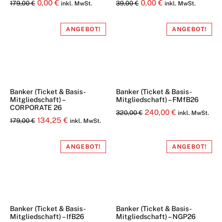
Ursprünglicher
Aktueller
Ursprünglicher
Aktueller
0,00
€
0,00
€
179,00
€
39,00
€
inkl. MwSt.
inkl. MwSt.
Preis
Preis
Preis
Preis
war:
ist:
war:
ist:
ANGEBOT!
ANGEBOT!
179,00 €
0,00 €.
39,00 €
0,00 €.
Banker (Ticket & Basis-
Banker (Ticket & Basis-
Mitgliedschaft) –
Mitgliedschaft) – FMfB26
CORPORATE 26
Ursprünglicher
Aktueller
240,00
€
320,00
€
inkl. MwSt.
Ursprünglicher
Aktueller
134,25
€
179,00
€
inkl. MwSt.
Preis
Preis
Preis
Preis
war:
ist:
war:
ist:
ANGEBOT!
ANGEBOT!
320,00 €
240,00 €.
179,00 €
134,25 €.
Banker (Ticket & Basis-
Banker (Ticket & Basis-
Mitgliedschaft) – IfB26
Mitgliedschaft) – NGP26