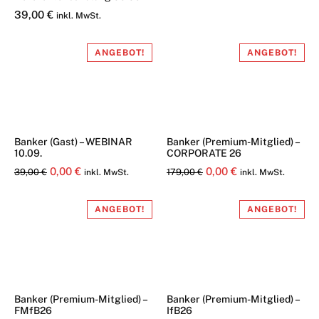
39,00
€
inkl. MwSt.
ANGEBOT!
ANGEBOT!
Banker (Gast) – WEBINAR
Banker (Premium-Mitglied) –
10.09.
CORPORATE 26
Ursprünglicher
Aktueller
Ursprünglicher
Aktueller
0,00
€
0,00
€
39,00
€
179,00
€
inkl. MwSt.
inkl. MwSt.
Preis
Preis
Preis
Preis
war:
ist:
war:
ist:
ANGEBOT!
ANGEBOT!
39,00 €
0,00 €.
179,00 €
0,00 €.
Banker (Premium-Mitglied) –
Banker (Premium-Mitglied) –
FMfB26
IfB26