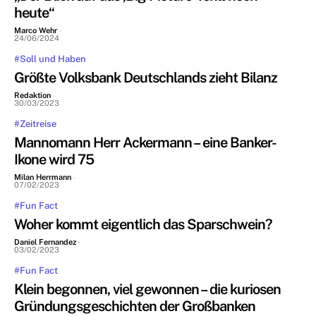
heute“
Marco Wehr
-
24/06/2024
#Soll und Haben
Größte Volksbank Deutschlands zieht Bilanz
Redaktion
-
30/03/2023
#Zeitreise
Mannomann Herr Ackermann – eine Banker-
Ikone wird 75
Milan Herrmann
-
07/02/2023
#Fun Fact
Woher kommt eigentlich das Sparschwein?
Daniel Fernandez
-
03/02/2023
#Fun Fact
Klein begonnen, viel gewonnen – die kuriosen
Gründungsgeschichten der Großbanken