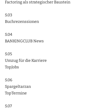
Factoring als strategischer Baustein
S.03
Buchrezenssionen
S.04
BANKINGCLUB News
S.05
Umzug für die Karriere
TopJobs
S.06
Spargeltarzan
TopTermine
S.07